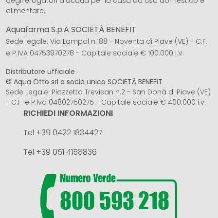
degli erogatori d’acqua per la casa ad uso domestico e
alimentare.
Aquafarma S.p.A SOCIETÀ BENEFIT
Sede legale: Via Lampol n. 88 - Noventa di Piave (VE) - C.F.
e P.IVA 04753970278 - Capitale sociale € 100.000 I.V.
Distributore ufficiale
© Aqua Otto srl a socio unico SOCIETÀ BENEFIT
Sede Legale: Piazzetta Trevisan n.2 - San Donà di Piave (VE)
- C.F. e P.lva 04802750275 - Capitale sociale € 400.000 i.v.
RICHIEDI INFORMAZIONI
Tel +39 0422 1834427
Tel +39 051 4158836