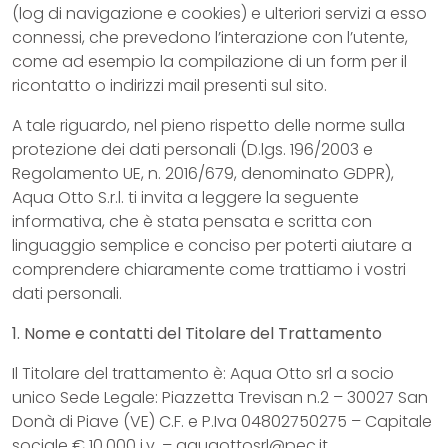
(log di navigazione e cookies) e ulteriori servizi a esso
connessi, che prevedono l’interazione con l’utente,
come ad esempio la compilazione di un form per il
ricontatto o indirizzi mail presenti sul sito.
A tale riguardo, nel pieno rispetto delle norme sulla
protezione dei dati personali (D.lgs. 196/2003 e
Regolamento UE, n. 2016/679, denominato GDPR),
Aqua Otto S.r.l. ti invita a leggere la seguente
informativa, che è stata pensata e scritta con
linguaggio semplice e conciso per poterti aiutare a
comprendere chiaramente come trattiamo i vostri
dati personali.
1. Nome e contatti del Titolare del Trattamento
Il Titolare del trattamento è: Aqua Otto srl a socio
unico Sede Legale: Piazzetta Trevisan n.2 – 30027 San
Donà di Piave (VE) C.F. e P.Iva 04802750275 – Capitale
sociale € 10.000 i.v. – aquaottosrl@pec.it.